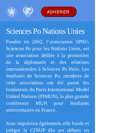
ADHERER
Sciences Po Nations Unies
Fondée en 2002, l‘association SPNU,
Sciences Po pour les Nations Unies, est
une association dédiée à la promotion
de la diplomatie et des relations
internationales à Sciences Po Paris. Les
étudiants de Sciences Po, membres de
cette association ont été parmi les
fondateurs du Paris International Model
United Nations (PIMUN), la plus grande
conférence MUN pour étudiants
universitaires en France.
Sous impulsion également, elle fonde et
intègre le CINUP dès ses débuts en