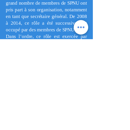
grand nombre de membres de SPNU ont
pris part à son organisation, notamment
en tant que secrétaire général. De 2008
à 2014, ce rôle a été successivement
occupé par des membres de SPNU:
Dans l’ordre, ce rôle est exercée par
Tarik Peudon-Bellalou (2008), Raphaël
Chauvelot-Rattier (2009), Simon
Pallhuber (2010), Rémi Rivoal (2012),
Romane Viennet (2013) et Gaële
Bacqué (2014).
Le rôle est ensuite exercé en 2017 par
Farshid Farouk.