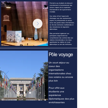
Permettre aux étudiants de découvrir
concrètement le fonctionnement des
acteurs majeurs de la coopération
internationale et de la gouvernance
mondiale.
Ces visites offrent l'opportunité
d'échanger avec des représentants,
experts et professionnels du secteur
autour des grands enjeux internationaux,
du rôle des institutions multilatérales et
des mécanismes de négociation
diplomatique.
Elles permettent également aux
participants d'approfondir leur
compréhension des carrières liées aux
relations internationales et de mieux
appréhender les réalités du travail
diplomatique au sein des institutions.
Pôle voyage
Un court séjour au
coeur des
organisations
internationales chez
nos voisins ou encore
plus loin
Pour offrir aux
étudiants une
expérience
diplomatiques des plus
enrichissantes