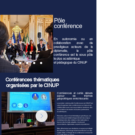
​Pôle
conférence
En autonomie ou en
collaboration avec de
prestigieux acteurs de la
diplomatie, le pôle
conférence est le sous pôle
le plus académique
et pédagogue du CINUP
Conférences thématiques
organisées par le CINUP
Conférences et cafés débats
autour de thèmes
géopolitiques enrichissants
Le premier volet du pôle Conférences du CINUP est
celui d'organiser des conférences sur mesure en
collaboration avec ses associations membres, des
associations de master et d'autres partenaires
académiques.
Pensées autour d'une thématique spécifique, ces
rencontres permettent d'approfondir des enjeux
contemporains des relations internationales à
travers des formats adaptés, réunissant
universitaires, diplomates, experts et praticiens.
Elles offrent ainsi aux étudiants un espace privilégié
de réflexion, d'échange et de transmission sur des
sujets ciblés, à l'image de la conférence consacrée
aux petits États insulaires.