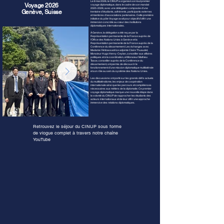
Le 8 mai 2026, le CINUP a organisé son tout premier
Voyage 2026
voyage diplomatique, dans le cadre de son mandat
2025-2026
, avec une délégation composée d’une
Genève, Suisse
trentaine d’étudiants, adhérents, participants externes
et membres d’associations partenaires. Cette première
initiative du pôle Voyage avait pour objectif d’offrir une
immersion concrète au cœur des institutions
diplomatiques internationales.
À Genève, la délégation a été reçue par la
Représentation permanente de la France auprès de
l’Office des Nations Unies à Genève et la
Représentation permanente de la France auprès de la
Conférence du désarmement. Les échanges avec
Madame l’Ambassadrice adjointe Claire Thuaudet,
Monsieur Hugo Henry-Ceylan, conseiller aux affaires
politiques et à la coordination, et Monsieur Mathieu
Tasse, conseiller auprès de la Conférence du
désarmement, ont permis de découvrir le
fonctionnement d’une mission diplomatique multilatérale
et son rôle au sein du système des Nations Unies.
Les discussions ont porté sur les grands défis actuels
du multilatéralisme, les enjeux de coopération
internationale ainsi que les parcours et compétences
nécessaires aux métiers de la diplomatie. Ce premier
voyage diplomatique marque une nouvelle étape dans
la volonté du CINUP de rapprocher les étudiants des
acteurs internationaux et de leur offrir une approche
immersive des relations diplomatiques.
Retrouvez le séjour du CINUP sous forme
de vlogue complet à travers notre chaîne
YouTube