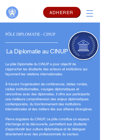
ADHERER
​PÔLE DIPLOMATIE - CINUP
La Diplomatie au CINUP
Le pôle Diplomatie du CINUP a pour objectif de
rapprocher les étudiants des acteurs et institutions qui
façonnent les relations internationales.
À travers l’organisation de conférences, tables rondes,
visites institutionnelles, voyages diplomatiques et
rencontres avec des diplomates, il offre aux participants
une meilleure compréhension des enjeux diplomatiques
contemporains, du fonctionnement des institutions
internationales et des métiers liés aux affaires étrangères.
Pierre angulaire du CINUP, ce pôle constitue un espace
d’échange et de découverte, permettant aux étudiants
d’approfondir leur culture diplomatique et de dialoguer
directement avec des professionnels du secteur.