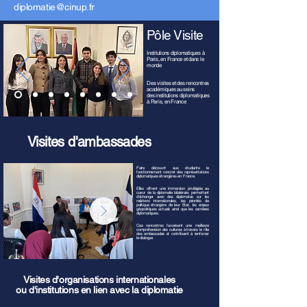
diplomatie@cinup.fr
Pôle Visite
Institutions diplomatiques
à
Paris, en France et dans le
monde
Des visites et des rencontres
académiques au seins
des institutions diplomatiques
à Paris, en France
Visites d'ambassades
Faire découvrir aux étudiants le
fonctionnement concret des représentations
diplomatiques étrangères en France.
Elles offrent une immersion privilégiée au
cœur de la diplomatie bilatérale, permettant
d'échanger avec des diplomates sur les
relations internationales, les priorités de
politique étrangère de leur État, les enjeux
géopolitiques actuels ainsi que les carrières
diplomatiques.
Ces rencontres favorisent une meilleure
compréhension des cultures à travers le rôle
des ambassades et contribuent à renforcer
le dialogue.
Visites d'organisations internationales
ou d'institutions en lien avec la diplomatie