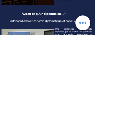
"Qu'est-ce qu'un diplomate en ... "
Partenariat avec l'Académie diplomatique et consulaire
Une conférence exceptionnelle
organisée par le CINUP en partenariat
avec l'Académie diplomatique et
consulaire du Ministère de l'Europe et
des Affaires étrangères. Des diplomates
ont partagé leur vision du métier, des
défis contemporains de la diplomatie
française, des carrières au Quai d'Orsay
et des enjeux du soft power. Un échange
inspirant autour de l'engagement, des
relations internationales et de la
diplomatie de demain.
La première édition de "Qu'est-ce qu'un
diplomate en 2026" s'est tenue le 20 mai
2026 à HEIP, campus de Paris, sous le
mandat 2025-2026.
"Enquêter, s'engager, plaider : la diplomatie autrement"
Partenariat avec Amnesty International France
Une conférence de clôture organisée
par le CINUP en partenariat avec
Amnesty International France. Au
programme : enquêtes sur les droits
humains, travail de plaidoyer, enjeux
migratoires et engagement de la