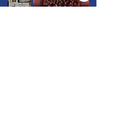
Le Bureau
2026-2027
:
-
Président
: Louis AUQUE
-
Vice-Présidente
: Lila BOURGES
-
Secrétaire général
: Matteo COLENO
-
Trésorière
: Sara DELVIGNE
CHRISTOME
-
Vice-Trésorier
: Adam RACHEDI
Le Bureau
2025-2026
:
-
Présidente
: Margot CAMIA
-
Vice-Président
: Louis AUQUE
-
Secrétaire générale
: Adrien RISTIC
-
Trésorière
: Emma SOKHN
Comité Interuniversitaire des Nations Unies de Paris