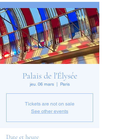
Palais de l'Élysée
jeu. 06 mars
  |  
Paris
Tickets are not on sale
See other events
Date et heure