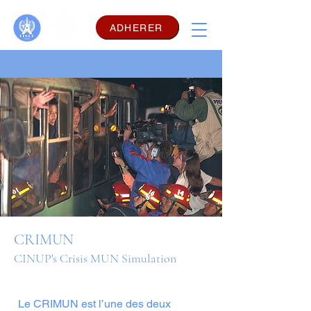
ADHERER
CRIMUN
CINUP's Crisis MUN Simulation
Le CRIMUN est l’une des deux