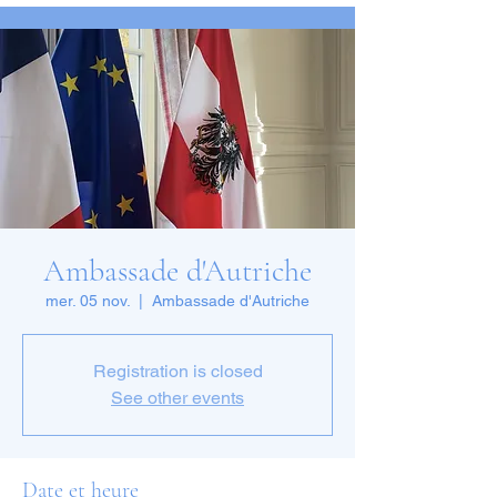
Ambassade d'Autriche
mer. 05 nov.
  |  
Ambassade d'Autriche
Registration is closed
See other events
Date et heure