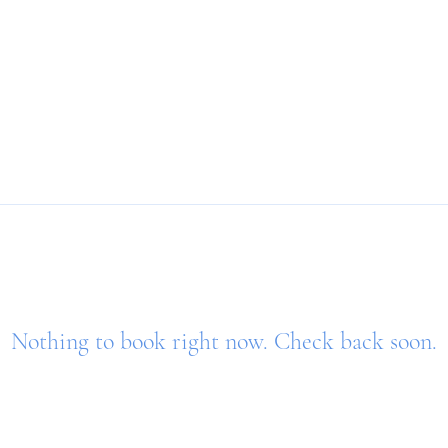
Pôles
L’Union
Bureau 25/26
Nothing to book right now. Check back soon.