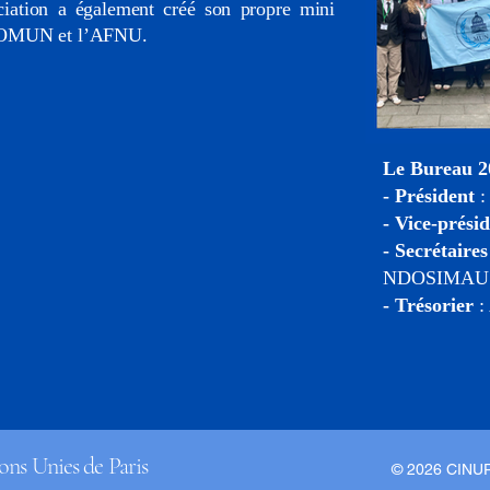
ation a également créé son propre mini
 SOMUN et l’AFNU.
Le Bureau 2
- Président
:
- Vice-prési
- Secrétaire
NDOSIMAU
- Trésorier
:
ons Unies de Paris
© 2026 CINUP 