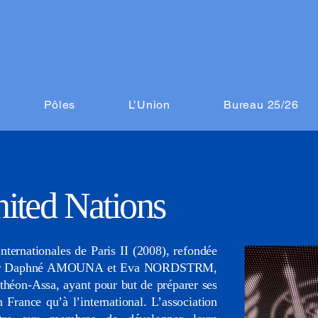
Pôles
L’Union
Bureau 25/26
ted Nations
ternationales de Paris II (2008), refondée
s par Daphné AMOUNA et Eva NORDSTRM,
anthéon-Assa, ayant pour but de préparer ses
France qu’à l’international. L’association