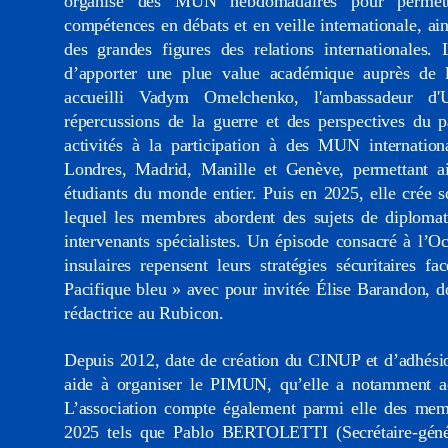
organise des MUN hebdomadaires pour permet
compétences en débats et en veille internationale, ai
des grandes figures des relations internationales. 
d’apporter une plue value académique auprès d
accueilli Vadym Omelchenko, l'ambassadeur d'
répercussions de la guerre et des perspectives du p
activités à la participation à des MUN internat
Londres, Madrid, Manille et Genève, permettant a
étudiants du monde entier. Puis en 2025, elle crée 
lequel les membres abordent des sujets de diplomati
intervenants spécialistes. Un épisode consacré à l’Oc
insulaires repensent leurs stratégies sécuritaires 
Pacifique bleu » avec pour invitée Élise Barandon, do
rédactrice au Rubicon.
Depuis 2012, date de création du CINUP et d’adhésio
aide à organiser le PIMUN, qu’elle a notamment ac
L’association compte également parmi elle des 
2025 tels que Pablo BERTOLETTI (Secrétaire-gén