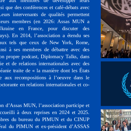
tre aux membres de développer leurs
nsi que des conférences et café-débats avec
Leurs intervenants de qualités permettent
e leurs membres (en 2026: Assas MUN a
Ukraine en France, pour discuter des
ays). En 2014, l’association a étendu ses
ionaux tels que ceux de New York, Rome,
insi à ses membres de débattre avec des
son propre podcast, Diplomacy Talks, dans
e et de relations internationales avec des
éanie traite de « la manière dont les États
face aux recompositions à l’oeuvre dans le
ctorante en relations internationales et co-
n d’Assas MUN, l’association participe et
cueilli à deux reprises en 2024 et 2025.
membres du bureau du PIMUN et du CINUP
éral du PIMUN et ex-président d’ASSAS