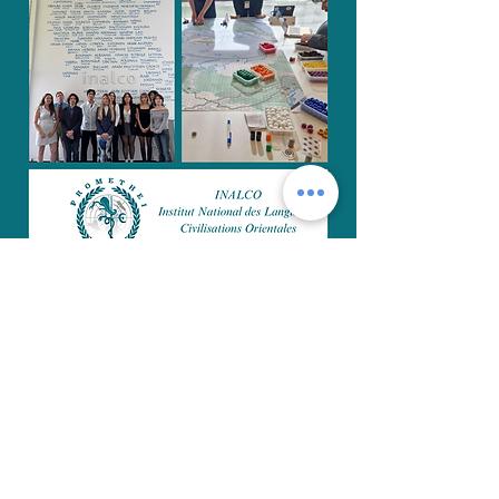
Le bureau
2025-2026
:
Président: Vanessa Billery
Vice président: Raphaël
Yussourou
Vice président: Amandine